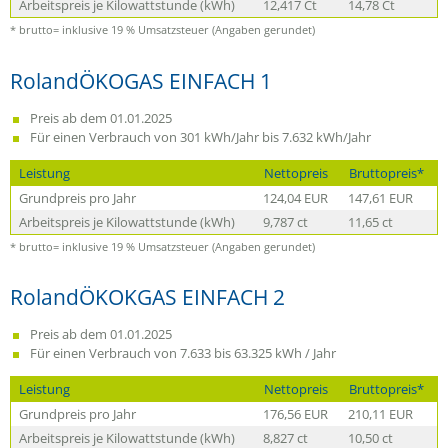
Arbeitspreis je Kilowattstunde (kWh)
12,417 Ct
14,78 Ct
* brutto= inklusive 19 % Umsatzsteuer (Angaben gerundet)
RolandÖKOGAS EINFACH 1
Preis ab dem 01.01.2025
Für einen Verbrauch von 301 kWh/Jahr bis 7.632 kWh/Jahr
Leistung
Nettopreis
Bruttopreis*
Grundpreis pro Jahr
124,04 EUR
147,61 EUR
Arbeitspreis je Kilowattstunde (kWh)
9,787 ct
11,65 ct
* brutto= inklusive 19 % Umsatzsteuer (Angaben gerundet)
RolandÖKOKGAS EINFACH 2
Preis ab dem 01.01.2025
Für einen Verbrauch von 7.633 bis 63.325 kWh / Jahr
Leistung
Nettopreis
Bruttopreis*
Grundpreis pro Jahr
176,56 EUR
210,11 EUR
Arbeitspreis je Kilowattstunde (kWh)
8,827 ct
10,50 ct