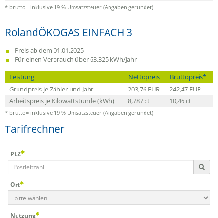
* brutto= inklusive 19 % Umsatzsteuer (Angaben gerundet)
RolandÖKOGAS EINFACH 3
Preis ab dem 01.01.2025
Für einen Verbrauch über 63.325 kWh/Jahr
Leistung
Nettopreis
Bruttopreis*
Grundpreis je Zähler und Jahr
203,76 EUR
242,47 EUR
Arbeitspreis je Kilowattstunde (kWh)
8,787 ct
10,46 ct
* brutto= inklusive 19 % Umsatzsteuer (Angaben gerundet)
Tarifrechner